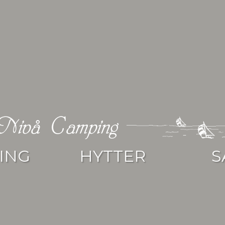
ING
HYTTER
S