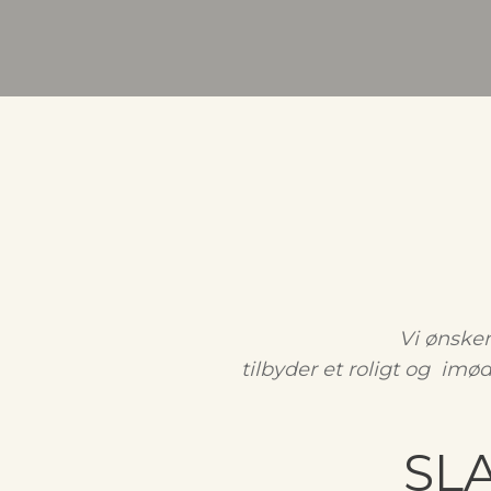
Vi ønske
tilbyder et roligt og
imød
SLA