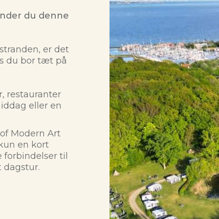
finder du denne
stranden, er det
ns du bor tæt på
 restauranter
middag eller en
of Modern Art
kun en kort
orbindelser til
 dagstur.